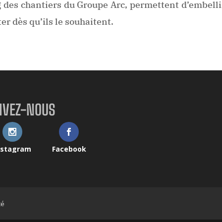
g des chantiers du Groupe Arc, permettent d’embellir
er dès qu’ils le souhaitent.
IVEZ-NOUS
nstagram
Facebook
té