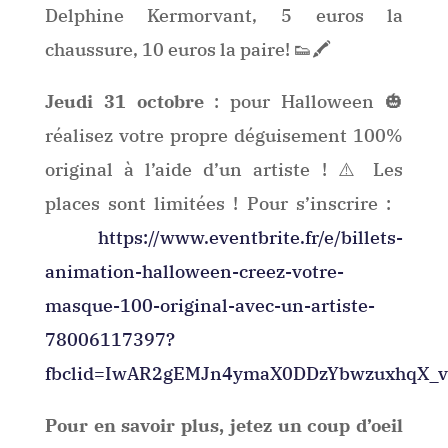
Delphine Kermorvant, 5 euros la
chaussure, 10 euros la paire! 👟🖍
Jeudi 31 octobre
: pour Halloween 🎃
réalisez votre propre déguisement 100%
original à l’aide d’un artiste !
⚠️
Les
places sont limitées ! Pour s’inscrire :
https://www.eventbrite.fr/e/billets-
animation-halloween-creez-votre-
masque-100-original-avec-un-artiste-
78006117397?
fbclid=IwAR2gEMJn4ymaX0DDzYbwzuxhqX_v
Pour en savoir plus, jetez un coup d’oeil